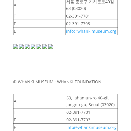
서울 종로구 자하문로40길
A
63 (03020)
T
02-391-7701
F
02-391-7703
E
info@whankimuseum.org
© WHANKI MUSEUM · WHANKI FOUNDATION
63, Jahamun-ro 40-gil,
A
Jongno-gu, Seoul (03020)
T
02-391-7701
F
02-391-7703
E
info@whankimuseum.org