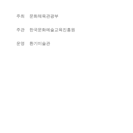
주최  문화체육관광부
주관  한국문화예술교육진흥원
운영  환기미술관