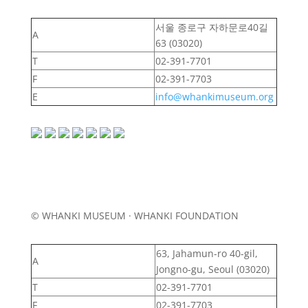
서울 종로구 자하문로40길
A
63 (03020)
T
02-391-7701
F
02-391-7703
E
info@whankimuseum.org
© WHANKI MUSEUM · WHANKI FOUNDATION
63, Jahamun-ro 40-gil,
A
Jongno-gu, Seoul (03020)
T
02-391-7701
F
02-391-7703