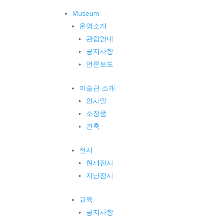
Museum
운영소개
관람안내
공지사항
언론보도
미술관 소개
인사말
소장품
건축
전시
현재전시
지난전시
교육
공지사항