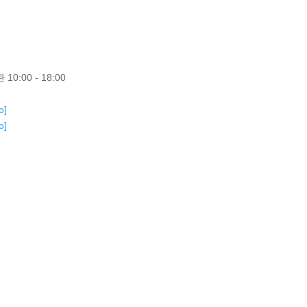
0:00 - 18:00
fo]
fo]