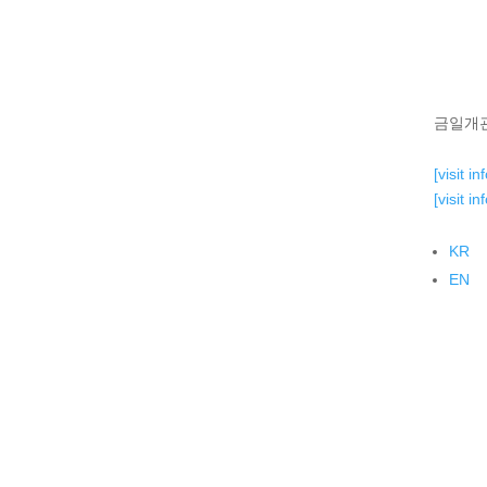
금일개관 1
[visit in
[visit in
KR
EN