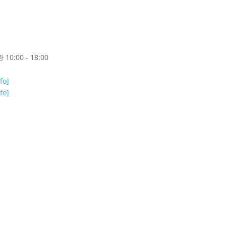
0:00 - 18:00
nfo]
nfo]