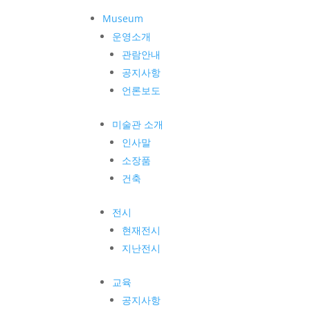
Museum
운영소개
관람안내
공지사항
언론보도
미술관 소개
인사말
소장품
건축
전시
현재전시
지난전시
교육
공지사항