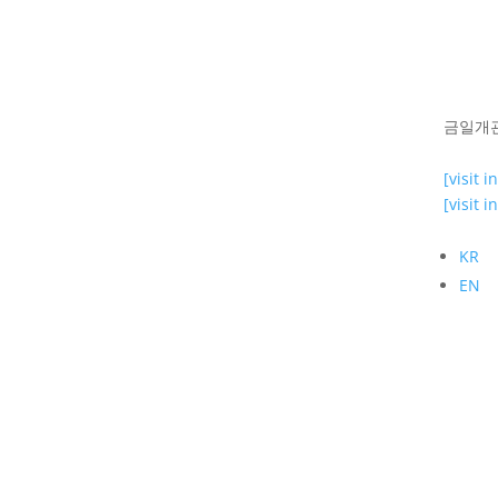
금일개관 1
[visit i
[visit i
KR
EN