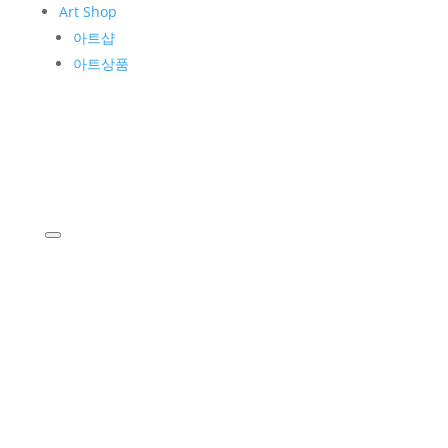
Art Shop
아트샵
아트상품
KIM WHANKI
작가소개
작품소개
Museum
운영소개
관람안내
공지사항