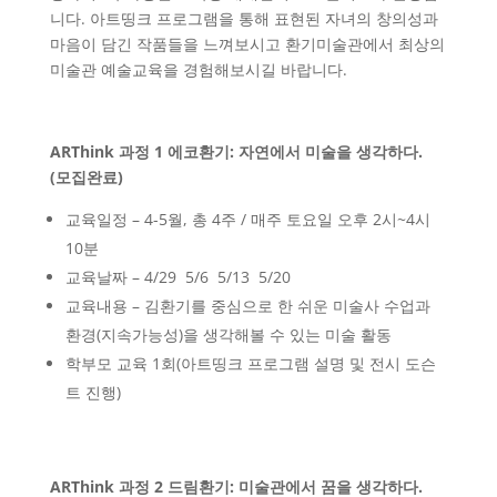
니다. 아트띵크 프로그램을 통해 표현된 자녀의 창의성과
마음이 담긴 작품들을 느껴보시고 환기미술관에서 최상의
미술관 예술교육을 경험해보시길 바랍니다.
ARThink
과정
1
에코환기
:
자연에서 미술을 생각하다
.
(모집완료)
교육일정 – 4-5월, 총 4주 / 매주 토요일 오후 2시~4시
10분
교육날짜 – 4/29 5/6 5/13 5/20
교육내용 – 김환기를 중심으로 한 쉬운 미술사 수업과
환경(지속가능성)을 생각해볼 수 있는 미술 활동
학부모 교육 1회(아트띵크 프로그램 설명 및 전시 도슨
트 진행)
ARThink
과정
2
드림환기
:
미술관에서 꿈을 생각하다
.