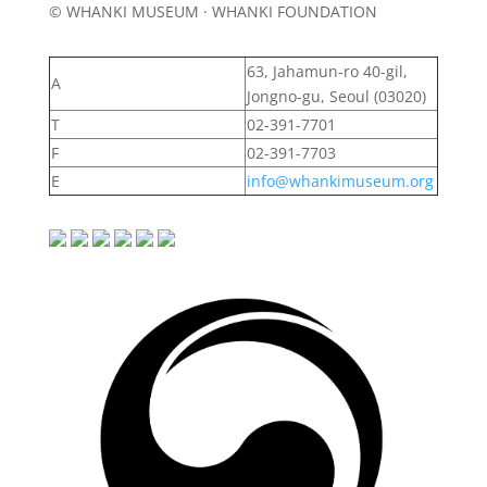
© WHANKI MUSEUM · WHANKI FOUNDATION
63, Jahamun-ro 40-gil,
A
Jongno-gu, Seoul (03020)
T
02-391-7701
F
02-391-7703
E
info@whankimuseum.org