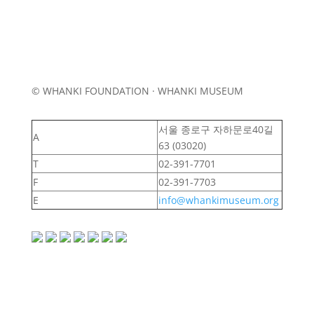
© WHANKI FOUNDATION · WHANKI MUSEUM
서울 종로구 자하문로40길
A
63 (03020)
T
02-391-7701
F
02-391-7703
E
info@whankimuseum.org