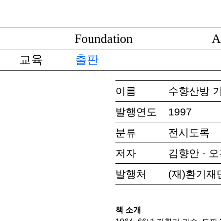
Foundation
A
교육
출판
이름
수향산방 기
발행연도
1997
분류
전시도록
저자
김향안 · 
발행처
(재)환기재
책 소개