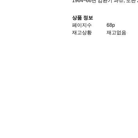
1964~66년 김환기 과슈, 도판
상품 정보
페이지수
68p
재고상황
재고없음