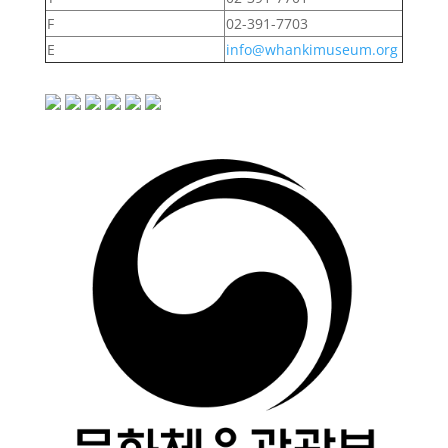
F
02-391-7703
E
info@whankimuseum.org