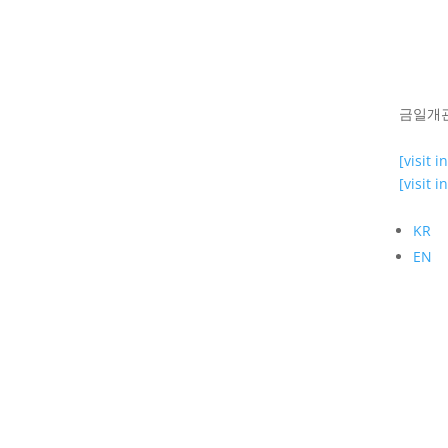
금일개관 1
[visit i
[visit i
KR
EN