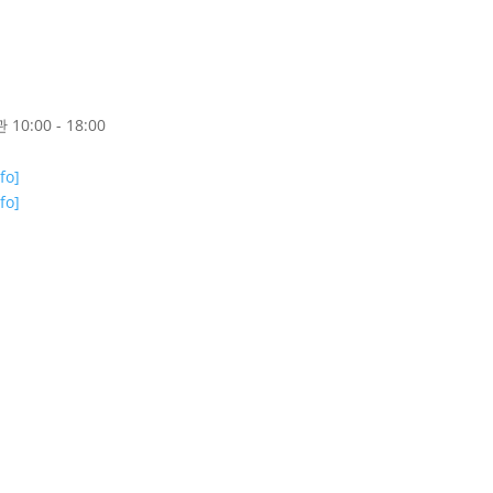
0:00 - 18:00
nfo]
nfo]