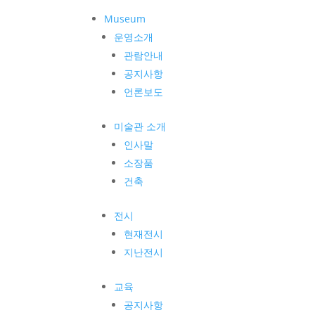
Museum
운영소개
관람안내
공지사항
언론보도
미술관 소개
인사말
소장품
건축
전시
현재전시
지난전시
교육
공지사항