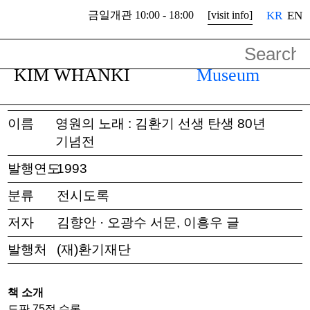
금일개관 10:00 - 18:00
[visit info]
KR
EN
금일개관 10:00 - 18:00
관람안내
KIM WHANKI
Museum
미술관
운영소개
전시
소개
이름
영원의 노래 : 김환기 선생 탄생 80년
기념전
발행연도
1993
분류
전시도록
저자
김향안 · 오광수 서문, 이흥우 글
발행처
(재)환기재단
책 소개
도판 75점 수록