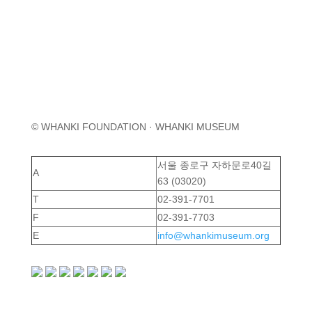
© WHANKI FOUNDATION · WHANKI MUSEUM
서울 종로구 자하문로40길
A
63 (03020)
T
02-391-7701
F
02-391-7703
E
info@whankimuseum.org