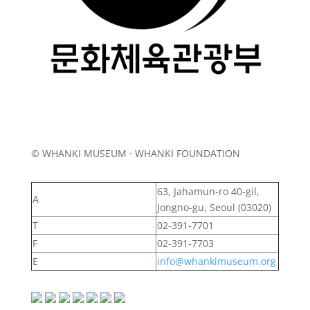
© WHANKI MUSEUM · WHANKI FOUNDATION
63, Jahamun-ro 40-gil,
A
Jongno-gu, Seoul (03020)
T
02-391-7701
F
02-391-7703
E
info@whankimuseum.org