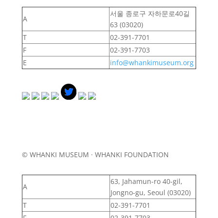
서울 종로구 자하문로40길
A
63 (03020)
T
02-391-7701
F
02-391-7703
E
info@whankimuseum.org
© WHANKI MUSEUM · WHANKI FOUNDATION
63, Jahamun-ro 40-gil,
A
Jongno-gu, Seoul (03020)
T
02-391-7701
F
02-391-7703