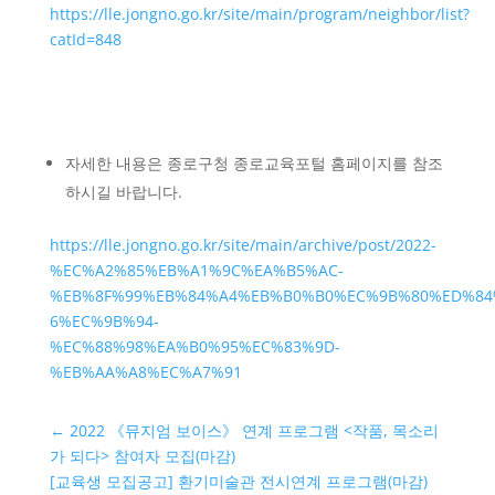
https://lle.jongno.go.kr/site/main/program/neighbor/list?
catId=848
자세한 내용은 종로구청 종로교육포털 홈페이지를 참조
하시길 바랍니다.
https://lle.jongno.go.kr/site/main/archive/post/2022-
%EC%A2%85%EB%A1%9C%EA%B5%AC-
%EB%8F%99%EB%84%A4%EB%B0%B0%EC%9B%80%ED%84
6%EC%9B%94-
%EC%88%98%EA%B0%95%EC%83%9D-
%EB%AA%A8%EC%A7%91
←
2022 《뮤지엄 보이스》 연계 프로그램 <작품, 목소리
가 되다> 참여자 모집(마감)
[교육생 모집공고] 환기미술관 전시연계 프로그램(마감)