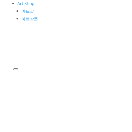
Art Shop
아트샵
아트상품
KIM WHANKI
작가소개
작품소개
Museum
운영소개
관람안내
공지사항