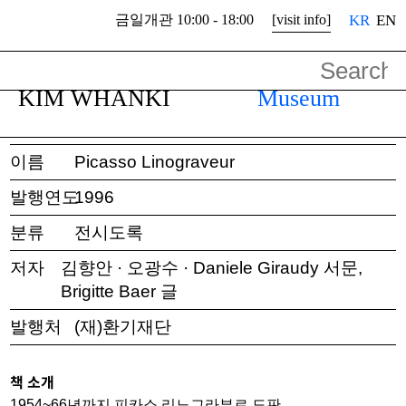
금일개관 10:00 - 18:00
[visit info]
KR
EN
금일개관 10:00 - 18:00
관람안내
KIM WHANKI
Museum
미술관
운영소개
전시
소개
이름
Picasso Linograveur
발행연도
1996
분류
전시도록
저자
김향안 · 오광수 · Daniele Giraudy 서문,
Brigitte Baer 글
발행처
(재)환기재단
책 소개
1954~66년까지 피카소 리노그라뷰르 도판